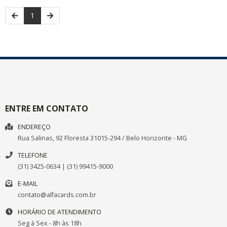
1
ENTRE EM CONTATO
ENDEREÇO
Rua Salinas, 92
Floresta
31015-294
/
Belo Horizonte
- MG
TELEFONE
(31) 3425-0634 | (31) 99415-9000
E-MAIL
contato@alfacards.com.br
HORÁRIO DE ATENDIMENTO
Seg à Sex - 8h às 18h