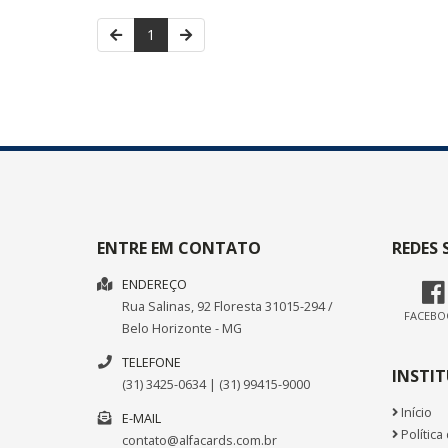
1
ENTRE EM CONTATO
REDES 
ENDEREÇO
Rua Salinas, 92
Floresta
31015-294
/
FACEBO
Belo Horizonte
- MG
TELEFONE
INSTI
(31) 3425-0634 | (31) 99415-9000
Início
E-MAIL
Política
contato@alfacards.com.br