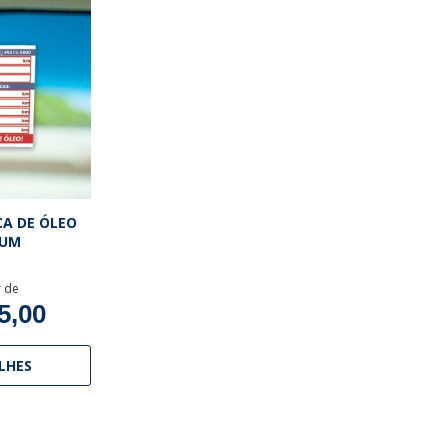
CA DE ÓLEO
IUM
r de
5,00
LHES