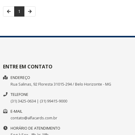
1
ENTRE EM CONTATO
ENDEREÇO
Rua Salinas, 92
Floresta
31015-294
/
Belo Horizonte
- MG
TELEFONE
(31) 3425-0634 | (31) 99415-9000
E-MAIL
contato@alfacards.com.br
HORÁRIO DE ATENDIMENTO
Seg à Sex - 8h às 18h